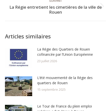
SUIVANT
La Régie entretient les cimetières de la ville de
Article
Rouen
suivant
:
Articles similaires
La Régie des Quartiers de Rouen
cofinancée par l’Union Européenne
23 juillet 2026
L’été mouvementé de la Régie des
quartiers de Rouen
15 septembre 2025
Le Tour de France du plein emploi