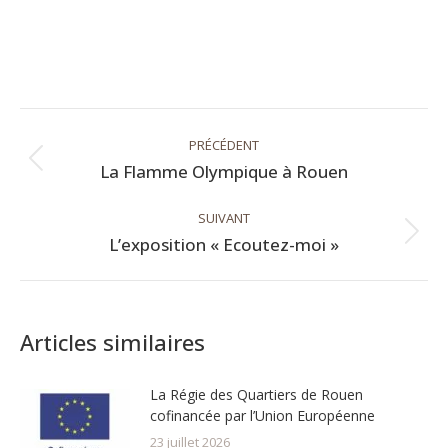
Navigation
PRÉCÉDENT
article
Article
La Flamme Olympique à Rouen
précédent
:
SUIVANT
Article
L’exposition « Ecoutez-moi »
suivant
:
Articles similaires
La Régie des Quartiers de Rouen
cofinancée par l’Union Européenne
23 juillet 2026